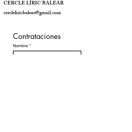
CERCLE LÍRIC BALEAR
cercleliricbalear@gmail.com
Contrataciones
Nombre
*
Apellidos
*
Teléfono
*
Email
*
Comentarios
*