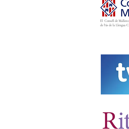
El Consell de Mallorca
de l'ús de la Llengua 