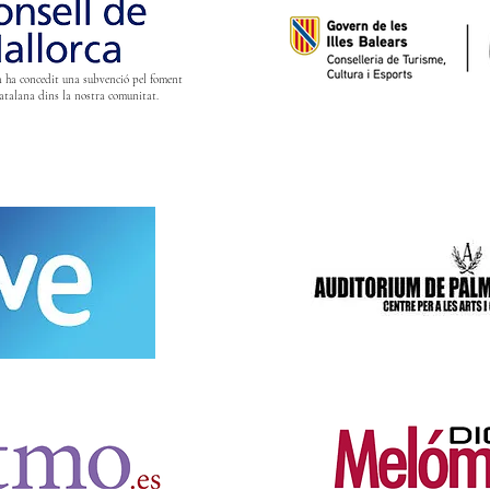
 ha concedit una subvenció pel foment
Catalana dins la nostra comunitat.